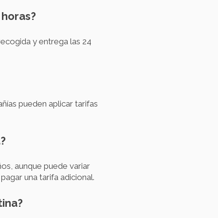
4 horas?
recogida y entrega las 24
ñías pueden aplicar tarifas
a?
ños, aunque puede variar
gar una tarifa adicional.
tina?