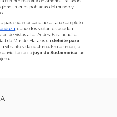
, la cumbre más alta de América. Pasando
 regiones menos pobladas del mundo y
o.
o país sudamericano no estaría completo
endoza
, donde los visitantes pueden
utan de vistas a los Andes. Para aquellos
udad de Mar del Plata es un
deleite para
u vibrante vida nocturna. En resumen, la
 convierten en la
joya de Sudamérica
, un
ajero.
NA