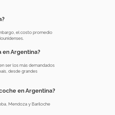
a?
 embargo, el costo promedio
dounidenses.
a en Argentina?
len ser los más demandados
 país, desde grandes
n coche en Argentina?
doba, Mendoza y Bariloche