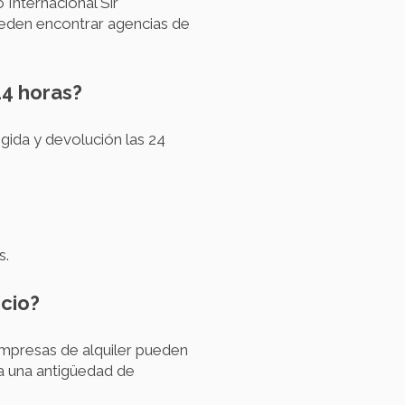
 Internacional Sir
ueden encontrar agencias de
24 horas?
gida y devolución las 24
s.
icio?
empresas de alquiler pueden
a una antigüedad de