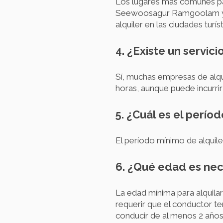
Los lugares más comunes para
Seewoosagur Ramgoolam y el 
alquiler en las ciudades turí
4. ¿Existe un servic
Sí, muchas empresas de alqui
horas, aunque puede incurrir
5. ¿Cuál es el perío
El período mínimo de alquil
6. ¿Qué edad es nece
La edad mínima para alquila
requerir que el conductor t
conducir de al menos 2 años