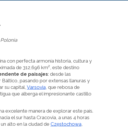
A
 Polonia
na con perfecta armonía historia, cultura y
oximada de 312,696 km², este destino
endente de paisajes
: desde las
 Báltico, pasando por extensas llanuras y
 su capital,
Varsovia
, que rebosa de
ntigua que alberga el impresionante castillo
na excelente manera de explorar este país.
cia el sur hasta Cracovia, a unas 4 horas
un alto en la ciudad de
Częstochowa
,