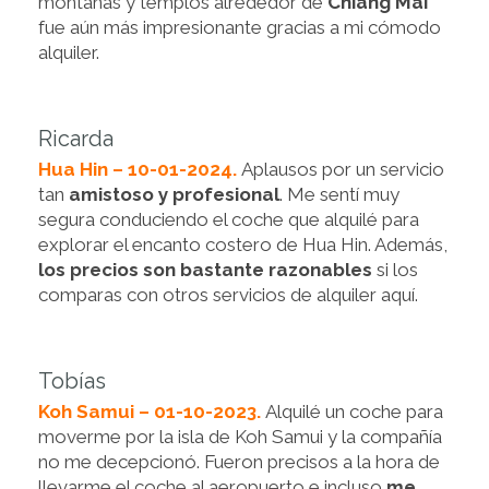
montañas y templos alrededor de
Chiang Mai
fue aún más impresionante gracias a mi cómodo
alquiler.
Ricarda
Hua Hin – 10-01-2024.
Aplausos por un servicio
tan
amistoso y profesional
. Me sentí muy
segura conduciendo el coche que alquilé para
explorar el encanto costero de Hua Hin. Además,
los precios son bastante razonables
si los
comparas con otros servicios de alquiler aquí.
Tobías
Koh Samui – 01-10-2023.
Alquilé un coche para
moverme por la isla de Koh Samui y la compañía
no me decepcionó. Fueron precisos a la hora de
llevarme el coche al aeropuerto e incluso
me